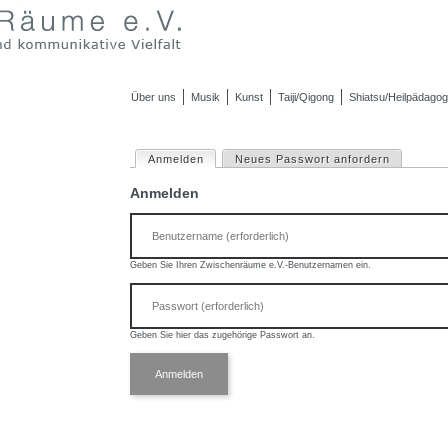
Über uns
Musik
Kunst
Taiji/Qigong
Shiatsu/Heilpädagog
Anmelden
(aktiver Reiter)
Neues Passwort anfordern
H
a
Anmelden
u
Benutzername 
(erforderlich)
p
t
Geben Sie Ihren Zwischenräume e.V.-Benutzernamen ein.
-
Passwort 
(erforderlich)
R
e
Geben Sie hier das zugehörige Passwort an.
i
t
e
r