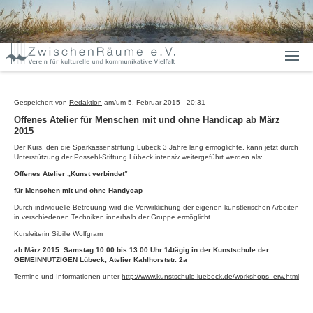
Gespeichert von
Redaktion
am/um
5. Februar 2015 - 20:31
Offenes Atelier für Menschen mit und ohne Handicap ab März
2015
Der Kurs, den die Sparkassenstiftung Lübeck 3 Jahre lang ermöglichte, kann jetzt durch
Unterstützung der Possehl-Stiftung Lübeck intensiv weitergeführt werden als:
Offenes Atelier „Kunst verbindet“
für Menschen mit und ohne Handycap
Durch individuelle Betreuung wird die Verwirklichung der eigenen künstlerischen Arbeiten
in verschiedenen Techniken innerhalb der Gruppe ermöglicht.
Kursleiterin Sibille Wolfgram
ab März 2015 Samstag 10.00 bis 13.00 Uhr 14tägig in der Kunstschule der
GEMEINNÜTZIGEN Lübeck, Atelier Kahlhorststr. 2a
Termine und Informationen unter
http://www.kunstschule-luebeck.de/workshops_erw.html